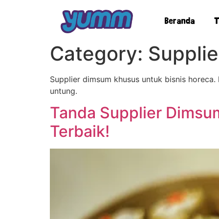
Beranda
T
Category:
Suppli
Supplier dimsum khusus untuk bisnis horeca.
untung.
Tanda Supplier Dimsum
Terbaik!