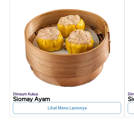
Dimsum Kukus
Dim
Siomay Ayam
Si
Lihat Menu Lainnnya