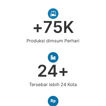
+
75
K
Produksi dimsum Perhari​
24
+
Tersebar lebih 24 Kota​