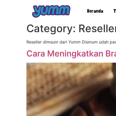
Beranda
T
Category:
Resell
Reseller dimsum dari Yumm Dismum udah past
Cara Meningkatkan Br